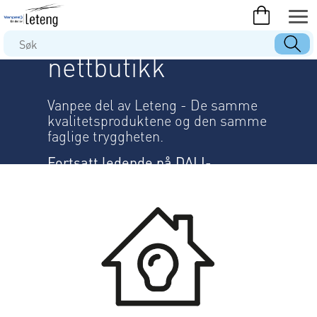
Utforsk vår
nettbutikk
Vanpee del av Leteng - De samme
kvalitetsproduktene og den samme
faglige tryggheten.
Fortsatt ledende på DALI-
lysstyring og pålitelige LED-
løsninger.