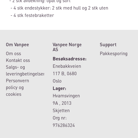
- 2 stk avdekning: opal og sort
- 4 stk endestykker: 2 stk med hull og 2 stk uten
- 4 stk festebraketter
Om Vanpee
Vanpee Norge
Support
AS
Om oss
Pakkesporing
Besøksadresse:
Kontakt oss
Enebakkveien
Salgs- og
117 B, 0680
leveringbetingelser
Personvern
Oslo
policy og
Lager:
cookies
Hvamsvingen
9A , 2013
Skjetten
Org nr:
976286324