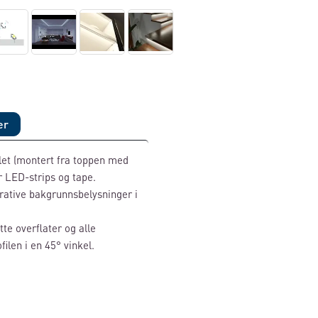
er
elet (montert fra toppen med
r LED-strips og tape.
rative bakgrunnsbelysninger i
tte overflater og alle
ilen i en 45° vinkel.