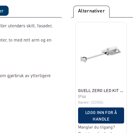
er
Alternativer
ler utendørs skilt, fasader,
anter, to med rett arm og en
om gjørbruk av ytterligere
GUELL ZERO LED KIT HVIT 15W 4000K 1603LM
IP66
Varenr:
3225004
LOGG INN FOR Å
HANDLE
Mangler du tilgang?