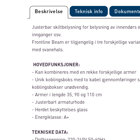
Beskrivelse
Teknisk info
Dokument
Justerbar skiltbelysning for belysning av innendørs el
innganger osv.
Frontline Beam er tilgjengelig i tre forskjellige vari
med svanehals.
HOVEDFUNKSJONER:
- Kan kombineres med en rekke forskjellige armer
- Unik koblingsboks med to kabel gjennomføringer s
koblingsbokser unødvendig.
- Armer i lengde 35, 90 og 110 cm
- Justerbart armaturhode
- Herdet beskyttelses glass
- Energiklasse: A+
TEKNISKE DATA:
- Driftsspenning: 220-240V 50-60Hz