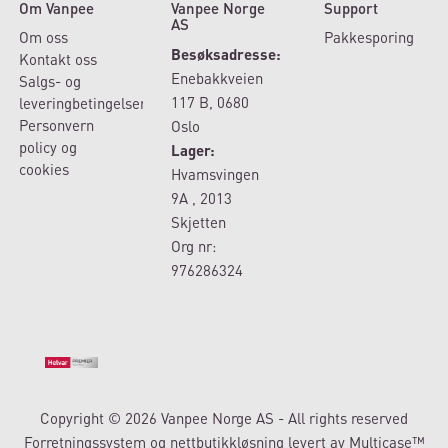
Om Vanpee
Vanpee Norge
Support
AS
Om oss
Pakkesporing
Besøksadresse:
Kontakt oss
Enebakkveien
Salgs- og
117 B, 0680
leveringbetingelser
Personvern
Oslo
policy og
Lager:
cookies
Hvamsvingen
9A , 2013
Skjetten
Org nr:
976286324
Copyright © 2026 Vanpee Norge AS - All rights reserved
Forretningssystem
og
nettbutikkløsning
levert av
Multicase™