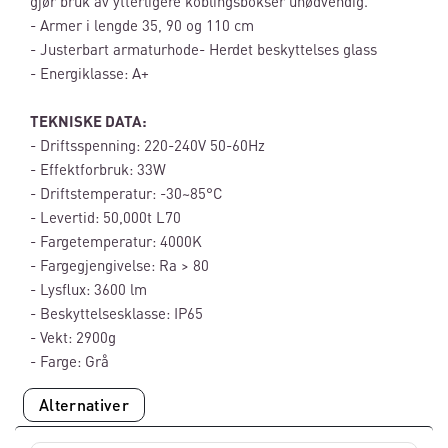
gjør bruk av ytterligere koblingsbokser unødvendig.
- Armer i lengde 35, 90 og 110 cm
- Justerbart armaturhode- Herdet beskyttelses glass
- Energiklasse: A+
TEKNISKE DATA:
- Driftsspenning: 220-240V 50-60Hz
- Effektforbruk: 33W
- Driftstemperatur: -30~85°C
- Levertid: 50,000t L70
- Fargetemperatur: 4000K
- Fargegjengivelse: Ra > 80
- Lysflux: 3600 lm
- Beskyttelsesklasse: IP65
- Vekt: 2900g
- Farge: Grå
Alternativer