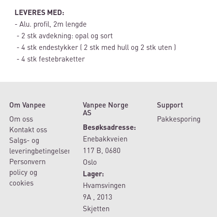
LEVERES MED:
- Alu. profil, 2m lengde
- 2 stk avdekning: opal og sort
- 4 stk endestykker ( 2 stk med hull og 2 stk uten )
- 4 stk festebraketter
Om Vanpee
Vanpee Norge
Support
AS
Om oss
Pakkesporing
Besøksadresse:
Kontakt oss
Enebakkveien
Salgs- og
117 B, 0680
leveringbetingelser
Personvern
Oslo
policy og
Lager:
cookies
Hvamsvingen
9A , 2013
Skjetten