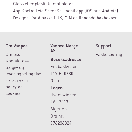
- Glass eller plastikk front plater.
- App Kontroll via SceneSet mobil app (iOS and Android)
- Designet for å passe i UK, DIN og lignende bakbokser.
Om Vanpee
Vanpee Norge
Support
AS
Om oss
Pakkesporing
Besøksadresse:
Kontakt oss
Enebakkveien
Salgs- og
117 B, 0680
leveringbetingelser
Personvern
Oslo
policy og
Lager:
cookies
Hvamsvingen
9A , 2013
Skjetten
Org nr:
976286324