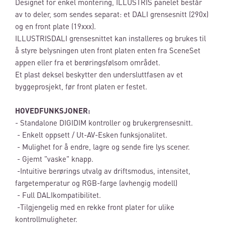
Designet for enkel montering, ILLUSTRIS panelet består
av to deler, som sendes separat: et DALI grensesnitt (290x)
og en front plate (19xxx).
ILLUSTRISDALI grensesnittet kan installeres og brukes til
å styre belysningen uten front platen enten fra SceneSet
appen eller fra et berøringsfølsom området.
Et plast deksel beskytter den undersluttfasen av et
byggeprosjekt, før front platen er festet.
HOVEDFUNKSJONER:
- Standalone DIGIDIM kontroller og brukergrensesnitt.
- Enkelt oppsett / Ut-AV-Esken funksjonalitet.
- Mulighet for å endre, lagre og sende fire lys scener.
- Gjemt "vaske" knapp.
-Intuitive berørings utvalg av driftsmodus, intensitet,
fargetemperatur og RGB-farge (avhengig modell)
- Full DALIkompatibilitet.
-Tilgjengelig med en rekke front plater for ulike
kontrollmuligheter.