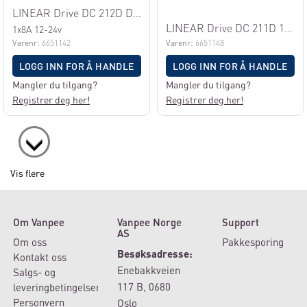
LINEAR Drive DC 212D DMX/0-10V
LINEAR Drive DC 211D 12-24V 0-10V
1x8A 12-24v
Varenr:
6651142
Varenr:
6651148
LOGG INN FOR Å HANDLE
LOGG INN FOR Å HANDLE
Mangler du tilgang?
Mangler du tilgang?
Registrer deg her!
Registrer deg her!
Vis flere
Om Vanpee
Vanpee Norge
Support
AS
Om oss
Pakkesporing
Besøksadresse:
Kontakt oss
Enebakkveien
Salgs- og
117 B, 0680
leveringbetingelser
Personvern
Oslo