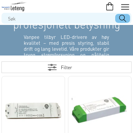
LED-drivere for
profesjonell belysning
Vanpee tilbyr LED-drivere av høy
kvalitet – med presis styring, stabil
drift og lang levetid. Våre produkter gir
trygg strømforsyning og pålitelig
ytelse i både små og store prosjekter.
Filter
Vanpee – kompetanse og kvalitet i
hver driver.