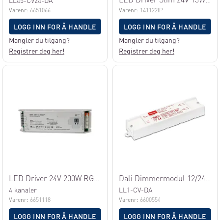
LL45-CV24-DA
Varenr:
6651066
Varenr:
141122IP
LOGG INN FOR Å HANDLE
LOGG INN FOR Å HANDLE
Mangler du tilgang?
Mangler du tilgang?
Registrer deg her!
Registrer deg her!
LED Driver 24V 200W RGBW/TW Dali 4ch DT6
Dali Dimmermodul 12/24V 5A
4 kanaler
LL1-CV-DA
Varenr:
6651118
Varenr:
6600554
LOGG INN FOR Å HANDLE
LOGG INN FOR Å HANDLE