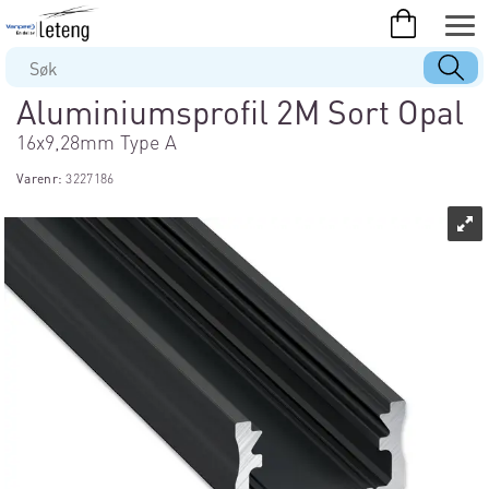
Aluminiumsprofil 2M Sort Opal
16x9,28mm Type A
Varenr:
3227186