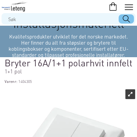
Installasjonsmateriell
Kvalitetsprodukter utviklet for det norske markedet.
Her finner du alt fra støpsler og brytere til
koblingsbokser og komponenter, sertifisert etter EU-
standarder og tilpasset profesjonelle installatører.
Bryter 16A/1+1 polarhvit innfelt
1+1 pol
Varenr:
1404305