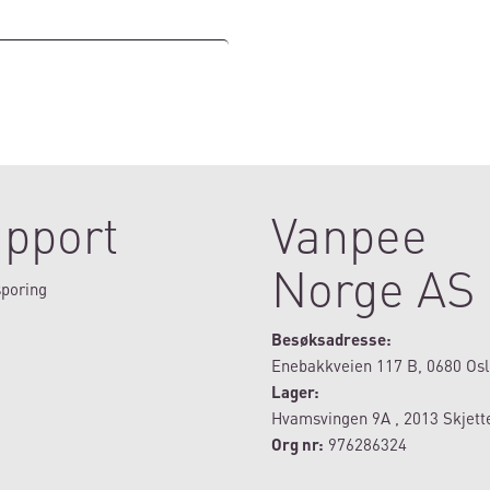
pport
Vanpee
Norge AS
poring
Besøksadresse:
Enebakkveien 117 B, 0680 Osl
Lager:
Hvamsvingen 9A , 2013 Skjett
Org nr:
976286324