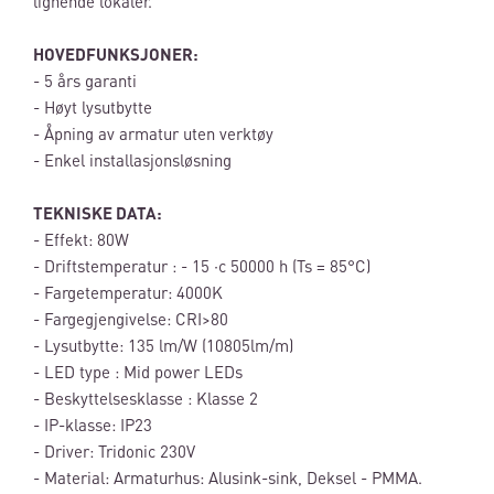
lignende lokaler.
HOVEDFUNKSJONER:
- 5 års garanti
- Høyt lysutbytte
- Åpning av armatur uten verktøy
- Enkel installasjonsløsning
TEKNISKE DATA:
- Effekt: 80W
- Driftstemperatur : - 15 ·c
50000 h (Ts = 85°C)
- Fargetemperatur: 4000K
- Fargegjengivelse: CRI>80
- Lysutbytte: 135 lm/W (10805lm/m)
- LED type : Mid power LEDs
- Beskyttelsesklasse : Klasse 2
- IP-klasse: IP23
- Driver: Tridonic 230V
- Material: Armaturhus: Alusink-sink, Deksel - PMMA.