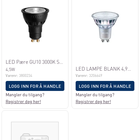
LED Pære GU10 3000K Sort
LED LAMPE BLANK 4,9W GU10 VDIM
4,5W
Varenr:
3800234
Varenr:
3206649
LOGG INN FOR Å HANDLE
LOGG INN FOR Å HANDLE
Mangler du tilgang?
Mangler du tilgang?
Registrer deg her!
Registrer deg her!