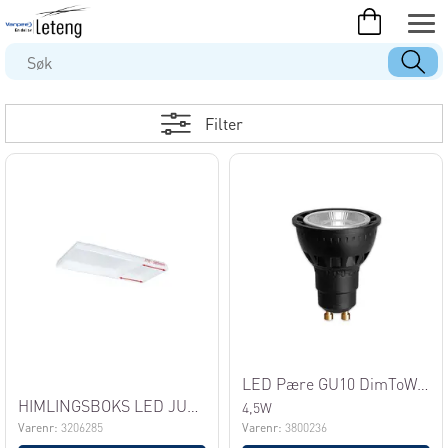
Filter
LED Pære GU10 DimToWarm Svart
HIMLINGSBOKS LED JUSTERBAR
4,5W
Varenr:
3206285
Varenr:
3800236